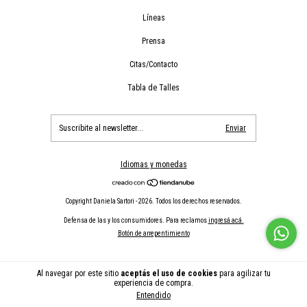
Líneas
Prensa
Citas/Contacto
Tabla de Talles
Idiomas y monedas
Copyright Daniela Sartori - 2026. Todos los derechos reservados.
Defensa de las y los consumidores. Para reclamos
ingresá acá.
Botón de arrepentimiento
Al navegar por este sitio
aceptás el uso de cookies
para agilizar tu
experiencia de compra.
Entendido