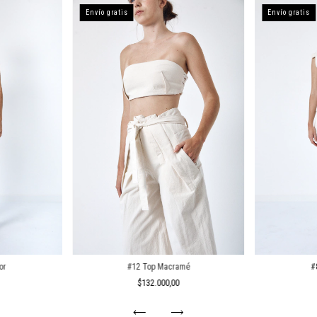
Envío gratis
Envío gratis
or
#12 Top Macramé
#
$132.000,00